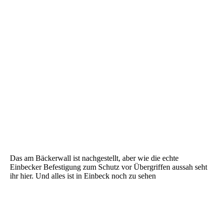
P1100554
P1100555
P1100556
P1100558
P1100559
P1100560
P1100561
Das am Bäckerwall ist nachgestellt, aber wie die echte
Einbecker Befestigung zum Schutz vor Übergriffen aussah seht
ihr hier. Und alles ist in Einbeck noch zu sehen
Bild Diekturm